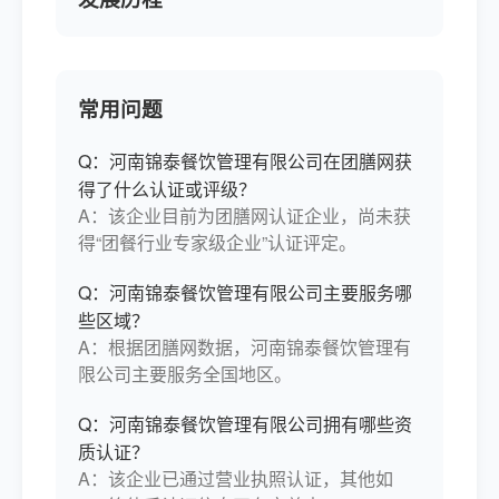
常用问题
Q：河南锦泰餐饮管理有限公司在团膳网获
得了什么认证或评级？
A：该企业目前为团膳网认证企业，尚未获
得“团餐行业专家级企业”认证评定。
Q：河南锦泰餐饮管理有限公司主要服务哪
些区域？
A：根据团膳网数据，河南锦泰餐饮管理有
限公司主要服务全国地区。
Q：河南锦泰餐饮管理有限公司拥有哪些资
质认证？
A：该企业已通过营业执照认证，其他如