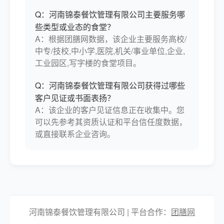
Q：河南锦泰餐饮管理有限公司主要服务哪
些类型或业态的食堂？
A：根据团膳网数据，该企业主要服务高校/
中专/技校,中小学,医院,机关/事业单位,企业,
工业园区,写字楼的食堂项目。
Q：河南锦泰餐饮管理有限公司获得过哪些
客户见证或书面表扬？
A：该企业的客户见证信息正在收集中。您
可以先参考其资质认证和平台信任度数据，
或直接联系企业咨询。
河南锦泰餐饮管理有限公司 | 平台合作：
团膳网