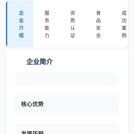
企
服
资
食
成
业
务
质
品
功
介
能
认
安
案
绍
力
证
全
例
企业简介
核心优势
发展历程