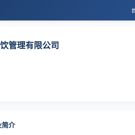
饮管理有限公司
业简介