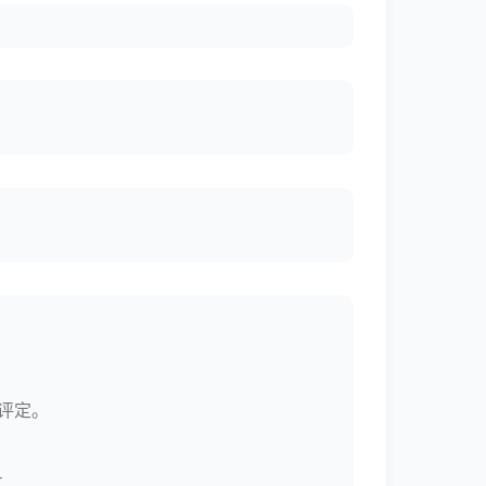
评定。
区。