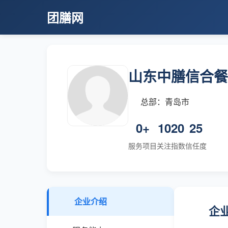
团膳网
山东中膳信合餐
总部：青岛市
0+
1020
25
服务项目
关注指数
信任度
企业介绍
企