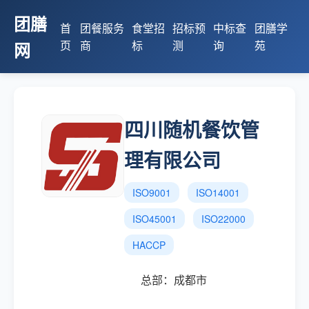
团膳
首
团餐服务
食堂招
招标预
中标查
团膳学
页
商
标
测
询
苑
网
四川随机餐饮管
理有限公司
ISO9001
ISO14001
ISO45001
ISO22000
HACCP
总部：成都市