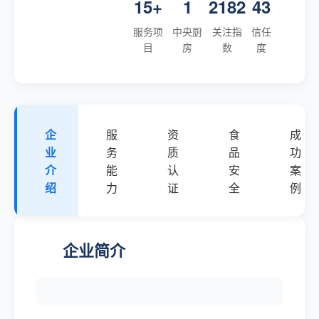
15+
1
2182
43
服务项
中央厨
关注指
信任
目
房
数
度
企
服
资
食
成
业
务
质
品
功
介
能
认
安
案
绍
力
证
全
例
企业简介