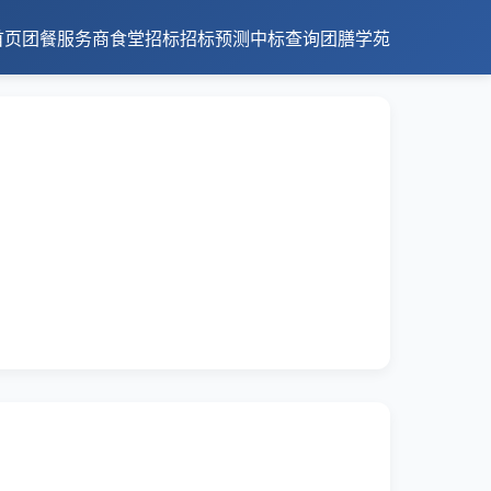
首页
团餐服务商
食堂招标
招标预测
中标查询
团膳学苑