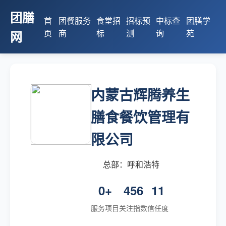
团膳
首
团餐服务
食堂招
招标预
中标查
团膳学
页
商
标
测
询
苑
网
内蒙古辉腾养生
膳食餐饮管理有
限公司
总部：呼和浩特
0+
456
11
服务项目
关注指数
信任度