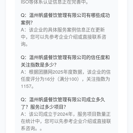
ISO等体系认证信息正在完善中。
Q：温州帆盛餐饮管理有限公司有哪些成功
案例？
A：该企业的具体服务案例信息正在更新
中，您可以先参考企业介绍或直接联系咨
询。
Q：温州帆盛餐饮管理有限公司的信任度和
关注指数是多少？
A：根据团膳网2025年度数据，该企业的信
任度评分为16分（满分100），关注指数为
1157。
Q：温州帆盛餐饮管理有限公司成立多久
了？服务过多少项目？
A：该公司成立于2024年，服务项目数量正
在统计中，您可以先参考企业介绍或直接联
系咨询。。