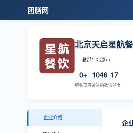
团膳网
北京天启星航餐
总部：北京市
0+
1046
17
服务项目
关注指数
信任度
企业介绍
企