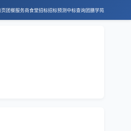
首页
团餐服务商
食堂招标
招标预测
中标查询
团膳学苑