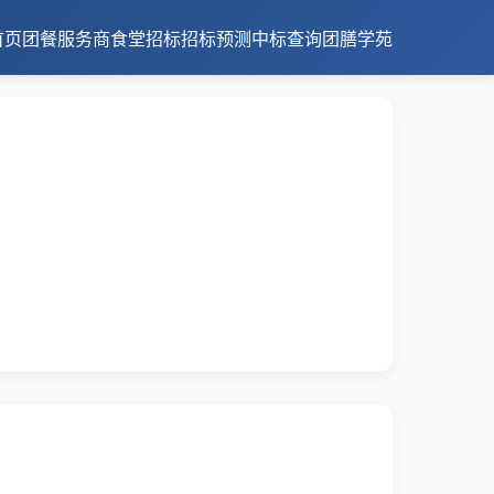
首页
团餐服务商
食堂招标
招标预测
中标查询
团膳学苑