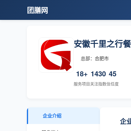
团膳网
安徽千里之行餐
总部：合肥市
18+
1430
45
服务项目
关注指数
信任度
企业介绍
企