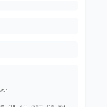
评定。
天津、河北、山西、内蒙古、辽宁、吉林、