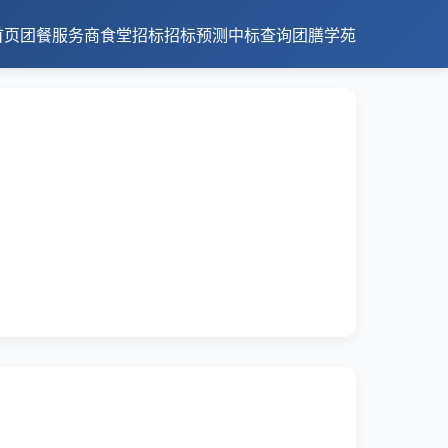
首页
团餐服务商
食堂招标
招标预测
中标查询
团膳学苑