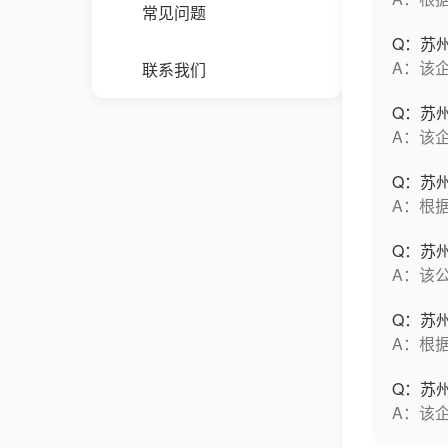
常见问题
Q：苏
A：该
联系我们
Q：苏
A：该
Q：苏
A：根据
Q：苏
A：该
Q：苏
A：根
Q：苏
A：该