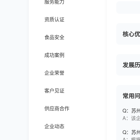
服务能力
资质认证
核心
食品安全
成功案例
发展
企业荣誉
客户见证
常用
供应商合作
Q：苏
A：该
企业动态
Q：苏
A：根