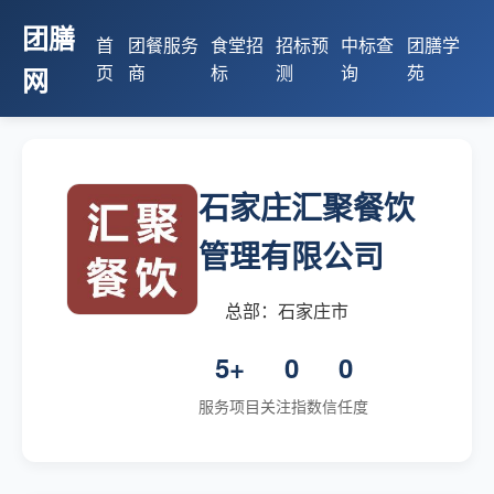
团膳
首
团餐服务
食堂招
招标预
中标查
团膳学
页
商
标
测
询
苑
网
石家庄汇聚餐饮
管理有限公司
总部：石家庄市
5+
0
0
服务项目
关注指数
信任度