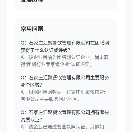
常用问题
Q：石家庄汇聚餐饮管理有限公司在团膳网
获得了什么认证或评级？
A：该企业目前为团膳网认证企业，尚未获
得“团餐行业专家级企业”认证评定。
Q：石家庄汇聚餐饮管理有限公司主要服务
哪些区域？
A：根据团膳网数据，石家庄汇聚餐饮管理
有限公司主要服务河北地区。
Q：石家庄汇聚餐饮管理有限公司拥有哪些
资质认证？
A：该企业已通过营业执照认证，其他如