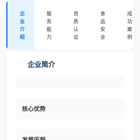
企
服
资
食
成
业
务
质
品
功
介
能
认
安
案
绍
力
证
全
例
企业简介
核心优势
发展历程