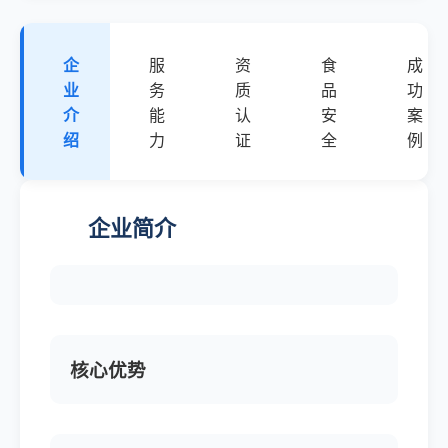
企
服
资
食
成
业
务
质
品
功
介
能
认
安
案
绍
力
证
全
例
企业简介
核心优势