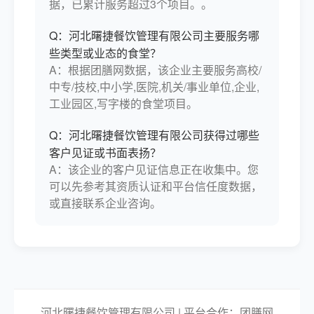
据，已累计服务超过3个项目。。
Q：河北曙捷餐饮管理有限公司主要服务哪
些类型或业态的食堂？
A：根据团膳网数据，该企业主要服务高校/
中专/技校,中小学,医院,机关/事业单位,企业,
工业园区,写字楼的食堂项目。
Q：河北曙捷餐饮管理有限公司获得过哪些
客户见证或书面表扬？
A：该企业的客户见证信息正在收集中。您
可以先参考其资质认证和平台信任度数据，
或直接联系企业咨询。
河北曙捷餐饮管理有限公司 | 平台合作：
团膳网