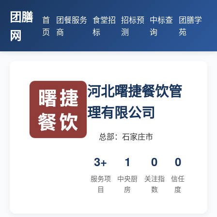
团膳
首
团餐服务
食堂招
招标预
中标查
团膳学
页
商
标
测
询
苑
网
河北曙捷餐饮管
理有限公司
总部：石家庄市
3+
1
0
0
服务项
中央厨
关注指
信任
目
房
数
度