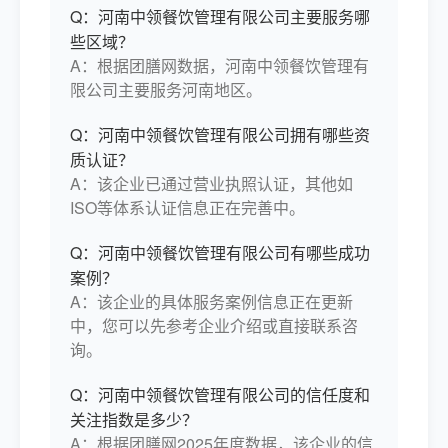
Q：河南中领餐饮管理有限公司主要服务哪
员28人，通过专业培训拥有技术等级的厨师
些区域？
120余人。下设运营部、人力资源部、财务
A：根据团膳网数据，河南中领餐饮管理有
部、研发中心、o2o餐饮部、质检部、事业
限公司主要服务河南地区。
加盟部、行政部、工程部、市场开发部、领
禾鲜农副产品配送中心等部门。 累积合作单
Q：河南中领餐饮管理有限公司拥有哪些资
位有清华大学、北京大学、北京城市学院、
质认证？
英国绿龙集团、大理学院、开封市第十中、
A：该企业已通过营业执照认证，其他如
通许实验中学、大同中学、开封市第一高级
ISO等体系认证信息正在完善中。
中学、杞县第一高级中学，郑州娅丽达服饰
集团、淮河医院杞县分院、武陟中学、开封
Q：河南中领餐饮管理有限公司有哪些成功
祥符区实验小学、延津县职业高中、禹州职
案例？
业高中、台湾敏实集团、中粮集团，北京奔
A：该企业的具体服务案例信息正在更新
驰、利星奔驰、鹏龙万通奔驰、驰星奔驰、
中，您可以先参考企业介绍或直接联系咨
中国太平洋保险公司、河南省交通厅、郑州
询。
人和国际学校、许昌市建安区党校、河南科
Q：河南中领餐饮管理有限公司的信任度和
技大学、津巴布韦电建项目、美国.加拿大中
关注指数是多少？
资机构等企事业单位。创新是企业在激烈的
A：根据团膳网2025年度数据，该企业的信