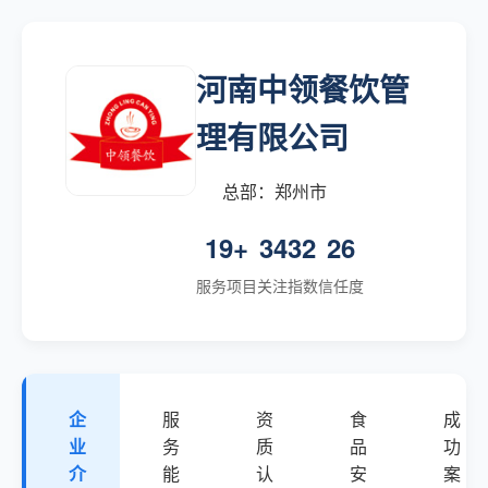
河南中领餐饮管
理有限公司
总部：郑州市
19+
3432
26
服务项目
关注指数
信任度
企
服
资
食
成
业
务
质
品
功
介
能
认
安
案