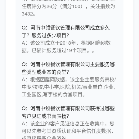
市场竞争中求生存、求发展的一种必然选
任度评分为26分（满分100），关注指数为
择，企业为求得在生产经营与社会经济中合
3432。
理同步发展，创新就更显得迫切和重要。创
新是一项系统工程，包括制度创新、产品创
Q：河南中领餐饮管理有限公司成立多久
新、管理创新等，中领餐饮集团力求全面创
了？服务过多少项目？
新，从而达到更高更好的服务目标。集团公
A：该公司成立于2018年，根据团膳网数
司宗旨安全、卫生、营养、健康、诚信、专
据，已累计服务超过19个项目。。
业服务理念厚德服务于客户，与客户共同发
展，自强员工队伍。客户满意、甲方满意、
Q：河南中领餐饮管理有限公司主要服务哪
员工满意，是我们的第一目标。公司精神敬
些类型或业态的食堂？
业、求实、创新、进取敬业——中领餐饮的
A：根据团膳网数据，该企业主要服务高校/
根本 求实——中领餐饮的原则创新——中领
中专/技校,中小学,医院,机关/事业单位,企业,
餐饮的灵魂 进取——中领餐饮的引擎质量方
工业园区,写字楼的食堂项目。
针以质取胜，以诚取信，以德为先，以信为
Q：河南中领餐饮管理有限公司获得过哪些
生。采绿色食品，做营养饭菜，保食品安
客户见证或书面表扬？
全，创一流伙食。管理理念制度化管理，规
A：该企业的客户见证信息正在收集中。您
范化管理，人性化管理，科学化管理。抓培
可以先参考其资质认证和平台信任度数据，
训、提素质、创品牌、树形象、重节约、讲
或直接联系企业咨询。