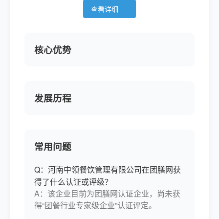
查看详细
团化发展成立了《中领餐饮集团》、走多品
牌战略部署先后成立多家子公司等，在北
京、珠海、云南、厦门、开封、加拿大温哥
华、美国西雅图、非洲津巴布韦等国家及城
核心优势
市有自己的加盟区域中心，总投资额达数千
万元。 公司自创建以来获得了快餐行业协会
“中国绿色餐饮企业”称号，被评为“守合同重
信用企业”、“河南省优秀餐饮企业”、“卫生达
发展历程
标示范单位”、“AAA级信用单位”、“消费者
满意单位”、“lSO900质量体系认证”、
ISO22000：2005食品安全管理体系审核单
位“等先进荣誉。一直以传承中国团膳文化
常用问题
为使命，以引领中国绿色营养健康新理念为
己任，现已发展餐饮中心达20余家，涵盖部
Q：河南中领餐饮管理有限公司在团膳网获
队院校、地方大学、大中型公司、中学等；
得了什么认证或评级？
A：该企业目前为团膳网认证企业，尚未获
现有员工1200多人，其中有从部队转业63
得“团餐行业专家级企业”认证评定。
人；高级专业管理人员60人；高级技术人员
76人；中级以上厨师60人；食品安检考核专