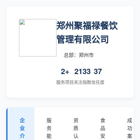
郑州聚福禄餐饮
管理有限公司
总部：郑州市
2+
2133
37
服务项目
关注指数
信任度
企
服
资
食
成
业
务
质
品
功
介
能
认
安
案