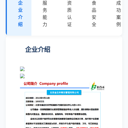
企
服
资
食
成
业
务
质
品
功
介
能
认
安
案
绍
力
证
全
例
企业介绍