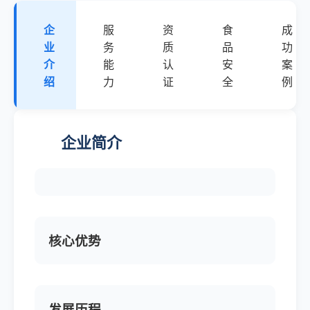
企
服
资
食
成
业
务
质
品
功
介
能
认
安
案
绍
力
证
全
例
企业简介
核心优势
发展历程