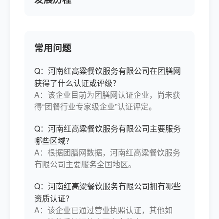
常用问题
Q：河南红高粱餐饮服务有限公司在团膳网
获得了什么认证或评级？
A：该企业目前为团膳网认证企业，尚未获
得“团餐行业专家级企业”认证评定。
Q：河南红高粱餐饮服务有限公司主要服务
哪些区域？
A：根据团膳网数据，河南红高粱餐饮服务
有限公司主要服务全国地区。
Q：河南红高粱餐饮服务有限公司拥有哪些
资质认证？
A：该企业已通过营业执照认证，其他如