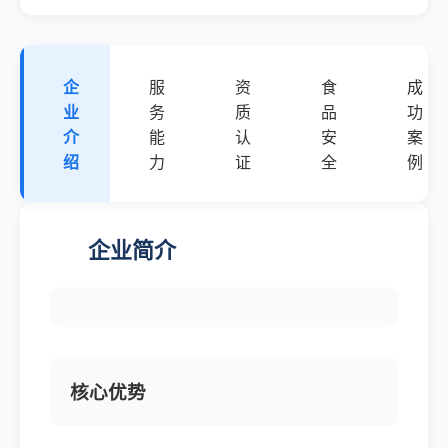
企
服
资
食
成
业
务
质
品
功
介
能
认
安
案
绍
力
证
全
例
企业简介
核心优势