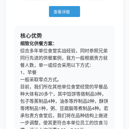
打造知名餐饮品牌。
查看详细
江阴鸿世达餐饮管理有限公司凭借整体
优势，以其标准化、制度化、专业化、规范
化之管理，以IOS9001：2000质量管理体系
和ISO22000:2005食品危害控制体系为标
核心优势
准，导入7S管理模式，严格遵守PDCA配餐
细致化供餐方案：
运作管理循环机制，为客户提供优良的膳食
综合多年单位食堂实战经验，同时参照兄弟
服务。
同行先进的供餐案例，我方一般根据贵方就
江阴鸿世达餐饮管理有限公司已通过中
餐人数，单一或综合采用以下方式：
国人民财产保险公司承保，实行全面统一管
1、早餐
理，（食品统一采购，服务质量统一标准，
一般采取零点方式。
人力资源统一调配，流动资金统一安排的
目前，我们所在其他单位食堂经营的早餐品
“四统一”原则），经过多年的专注与持续不
种大体有20多个，其中馅饼等烙制品3种，
断的创新，已经赢得了众多客户的信赖，真
包子等蒸制品4种，油条等炸制品2种，酥饼
正实现了与企事业合作共赢的发展目标。
等烤制品1种，粥、豆腐脑等煮制品4种。若
承包贵方食堂后，我们将在品种结构上做进
一步调整，使其更符合本单位员工的饮食习