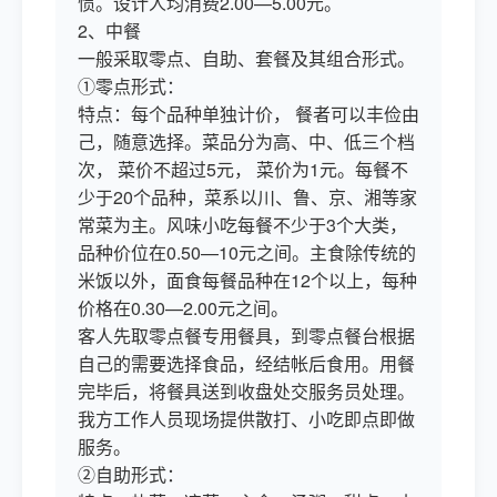
惯。设计人均消费2.00—5.00元。
2、中餐
一般采取零点、自助、套餐及其组合形式。
①零点形式：
特点：每个品种单独计价， 餐者可以丰俭由
己，随意选择。菜品分为高、中、低三个档
次， 菜价不超过5元， 菜价为1元。每餐不
少于20个品种，菜系以川、鲁、京、湘等家
常菜为主。风味小吃每餐不少于3个大类，
品种价位在0.50—10元之间。主食除传统的
米饭以外，面食每餐品种在12个以上，每种
价格在0.30—2.00元之间。
客人先取零点餐专用餐具，到零点餐台根据
自己的需要选择食品，经结帐后食用。用餐
完毕后，将餐具送到收盘处交服务员处理。
我方工作人员现场提供散打、小吃即点即做
服务。
②自助形式：