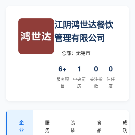
江阴鸿世达餐饮
管理有限公司
总部：无锡市
6+
1
0
0
服务项
中央厨
关注指
信任
目
房
数
度
企
服
资
食
成
业
务
质
品
功