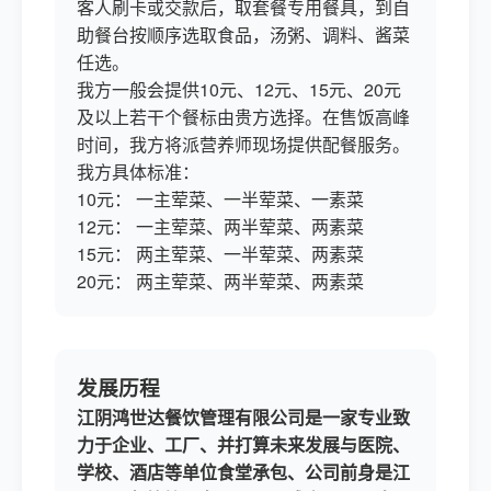
客人刷卡或交款后，取套餐专用餐具，到自
助餐台按顺序选取食品，汤粥、调料、酱菜
任选。
我方一般会提供10元、12元、15元、20元
及以上若干个餐标由贵方选择。在售饭高峰
时间，我方将派营养师现场提供配餐服务。
我方具体标准：
10元： 一主荤菜、一半荤菜、一素菜
12元： 一主荤菜、两半荤菜、两素菜
15元： 两主荤菜、一半荤菜、两素菜
20元： 两主荤菜、两半荤菜、两素菜
发展历程
江阴鸿世达餐饮
管理有限公司是一家专业致
力于企业、工厂、
并打算未来发展与
医院、
学校、酒店等单位
食堂承包
、
公司前身是江