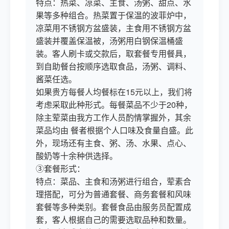
特点：热菜、凉菜、主食、汤粥、甜点、水
果等多种组合。热菜置于保温的波菲炉中，
凉菜用不锈钢方盆盛装，主食用不锈钢方盆
盛装并覆盖保温被，汤粥用白钢保温桶盛
装。客人刷卡或交款后，取套餐专用餐具，
到自助餐台按顺序选取食品，汤粥、调料、
酱菜任选。
如果贵方每餐人均餐标在15元以上，我们将
考虑采取此种形式。每餐菜品不少于20种，
除主荤菜由我方工作人员酌情掌握外，其余
菜品均由 餐者根据个人口味及食量自盛。此
外，现场还有主食、粥、汤、水果、点心、
酸奶等十余种供选择。
③套餐形式：
特点：菜品、主食和汤粥进行组合，荤素合
理搭配，可分为普通套餐、商务套餐和风味
套餐等多种类别。套餐食品由服务员配置成
套，客人根据自己的需要选取品种和数量。