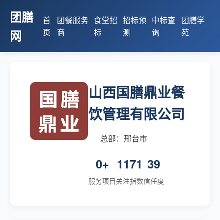
团膳
首
团餐服务
食堂招
招标预
中标查
团膳学
页
商
标
测
询
苑
网
山西国膳鼎业餐
饮管理有限公司
总部：邢台市
0+
1171
39
服务项目
关注指数
信任度