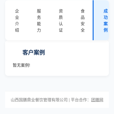
企
服
资
食
成
业
务
质
品
功
介
能
认
安
案
绍
力
证
全
例
客户案例
暂无案例!
山西国膳鼎业餐饮管理有限公司 | 平台合作：
团膳网