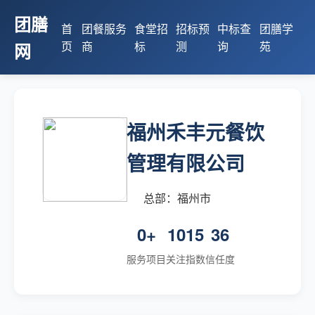
团膳
首
团餐服务
食堂招
招标预
中标查
团膳学
页
商
标
测
询
苑
网
福州禾丰元餐饮
管理有限公司
总部：福州市
0+
1015
36
服务项目
关注指数
信任度