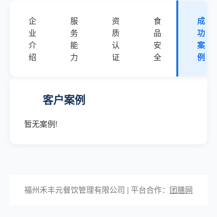
企
服
资
食
成
业
务
质
品
功
介
能
认
安
案
绍
力
证
全
例
客户案例
暂无案例!
福州禾丰元餐饮管理有限公司 | 平台合作：
团膳网