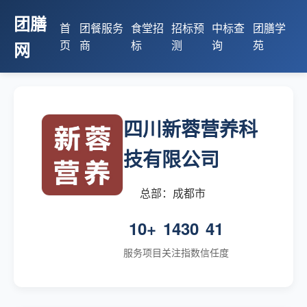
团膳
首
团餐服务
食堂招
招标预
中标查
团膳学
页
商
标
测
询
苑
网
四川新蓉营养科
技有限公司
总部：成都市
10+
1430
41
服务项目
关注指数
信任度