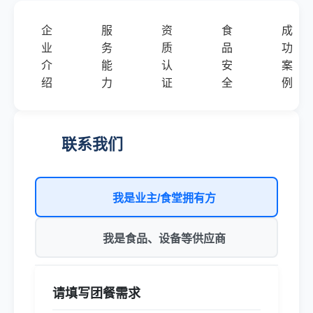
企
服
资
食
成
业
务
质
品
功
介
能
认
安
案
绍
力
证
全
例
联系我们
我是业主/食堂拥有方
我是食品、设备等供应商
请填写团餐需求