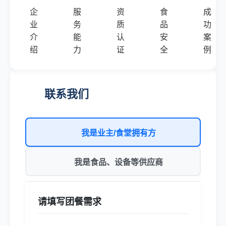
企
服
资
食
成
业
务
质
品
功
介
能
认
安
案
绍
力
证
全
例
联系我们
我是业主/食堂拥有方
我是食品、设备等供应商
请填写团餐需求