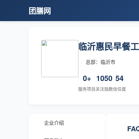
团膳网
临沂惠民早餐工
总部：临沂市
0+
1050
54
服务项目
关注指数
信任度
企业介绍
FA