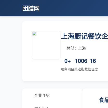
团膳网
上海厨记餐饮企
总部：上海
0+
1006
16
服务项目
关注指数
信任度
企业介绍
食