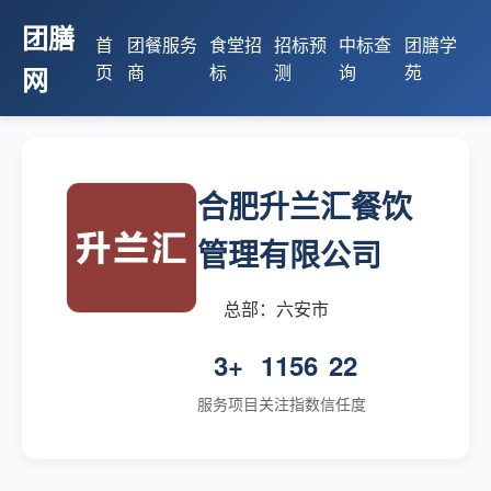
团膳
首
团餐服务
食堂招
招标预
中标查
团膳学
页
商
标
测
询
苑
网
合肥升兰汇餐饮
管理有限公司
总部：六安市
3+
1156
22
服务项目
关注指数
信任度