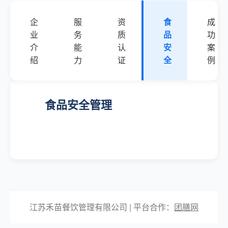
企
服
资
食
成
业
务
质
品
功
介
能
认
安
案
绍
力
证
全
例
食品安全管理
江苏禾苗餐饮管理有限公司 | 平台合作：
团膳网