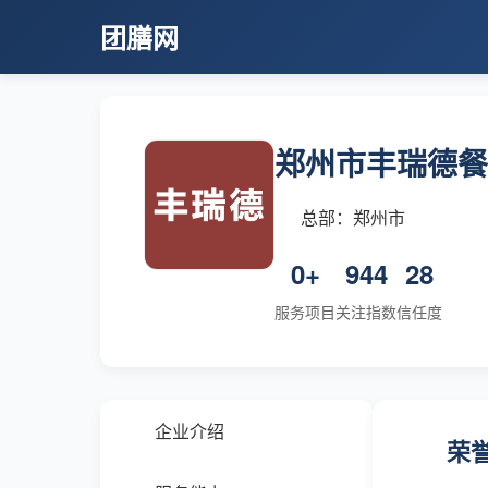
团膳网
郑州市丰瑞德餐
总部：郑州市
0+
944
28
服务项目
关注指数
信任度
企业介绍
荣