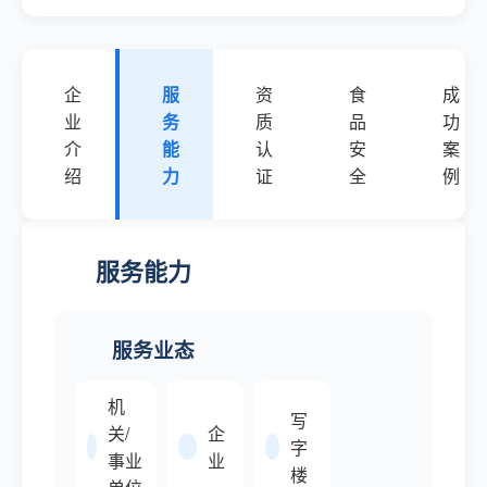
企
服
资
食
成
业
务
质
品
功
介
能
认
安
案
绍
力
证
全
例
服务能力
服务业态
机
写
关/
企
字
事业
业
楼