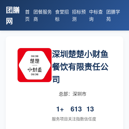
团膳
首
团餐服务
食堂招
招标预
中标查
团膳学
页
商
标
测
询
苑
网
深圳楚楚小财鱼
餐饮有限责任公
司
总部：深圳市
1+
613
13
服务项目
关注指数
信任度