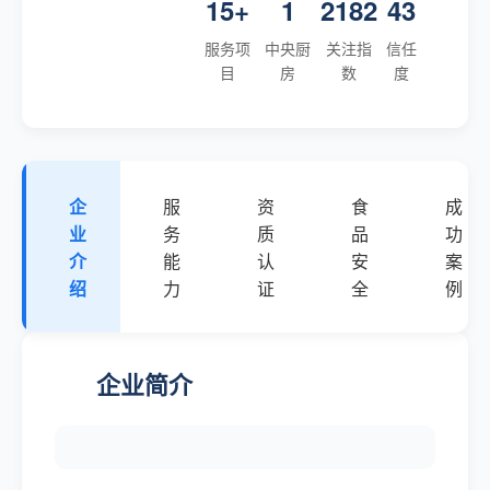
15+
1
2182
43
服务项
中央厨
关注指
信任
目
房
数
度
企
服
资
食
成
业
务
质
品
功
介
能
认
安
案
绍
力
证
全
例
企业简介