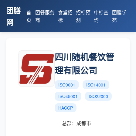
团膳
首
团餐服务
食堂招
招标预
中标查
团膳学
页
商
标
测
询
苑
网
四川随机餐饮管
理有限公司
ISO9001
ISO14001
ISO45001
ISO22000
HACCP
总部：成都市