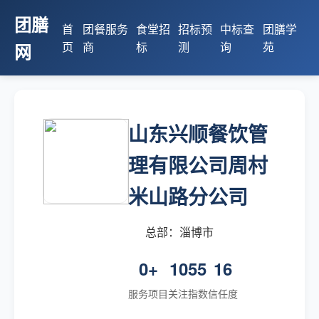
团膳
首
团餐服务
食堂招
招标预
中标查
团膳学
页
商
标
测
询
苑
网
山东兴顺餐饮管
理有限公司周村
米山路分公司
总部：淄博市
0+
1055
16
服务项目
关注指数
信任度