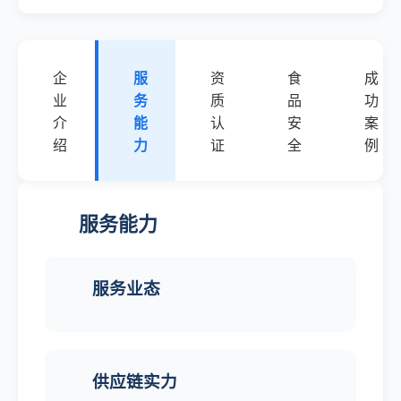
企
服
资
食
成
业
务
质
品
功
介
能
认
安
案
绍
力
证
全
例
服务能力
服务业态
供应链实力