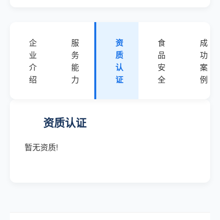
企
服
资
食
成
业
务
质
品
功
介
能
认
安
案
绍
力
证
全
例
资质认证
暂无资质!