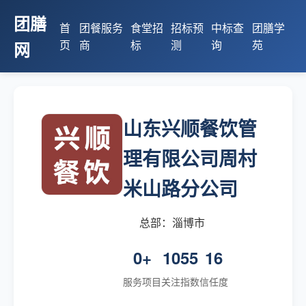
团膳
首
团餐服务
食堂招
招标预
中标查
团膳学
页
商
标
测
询
苑
网
山东兴顺餐饮管
理有限公司周村
米山路分公司
总部：淄博市
0+
1055
16
服务项目
关注指数
信任度