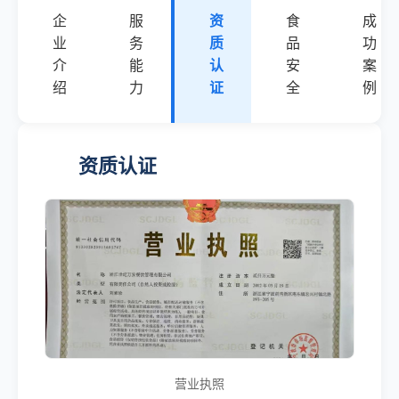
企
服
资
食
成
业
务
质
品
功
介
能
认
安
案
绍
力
证
全
例
资质认证
营业执照